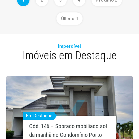
1
2
3
4
Próximo
Último
Imperdível
Imóveis em Destaque
Em Destaque
Em Destaque
Cód. 146 – Sobrado mobiliado sol
Condominio fechado de Sobrados
da manhã no Condomínio Porto
prontos TERRAZ no bairro