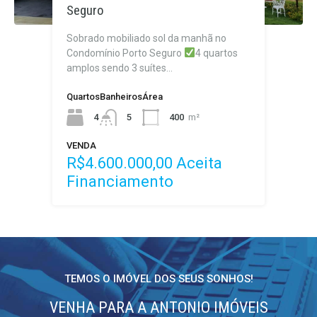
Seguro
Belvedere
Sobrado mobiliado sol da manhã no
Condomínio Porto Seguro
4 quartos
amplos sendo 3 suítes…
Quartos
Banheiros
Área
VENDA
4
5
400
m²
Sob Consulta
VENDA
R$4.600.000,00 Aceita
Financiamento
TEMOS O IMÓVEL DOS SEUS SONHOS!
VENHA PARA A ANTONIO IMÓVEIS