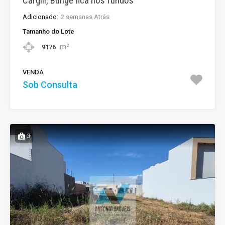
Cargill, Bunge fica nos fundos
Adicionado:
2 semanas Atrás
Tamanho do Lote
m²
9176
VENDA
Sob Consulta
3